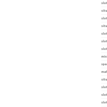
slo
sit
slo
sit
slo
slo
slo
mix
sp
ma
sit
slo
slo
slo