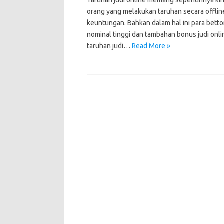
Taruhan judi online memang sepenuhnya kini
orang yang melakukan taruhan secara offlin
keuntungan. Bahkan dalam hal ini para be
nominal tinggi dan tambahan bonus judi on
taruhan judi…
Read More »