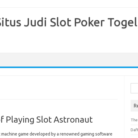
itus Judi Slot Poker Togel
Sea
for:
R
of Playing Slot Astronaut
The 
Daf
lot machine game developed by a renowned gaming software