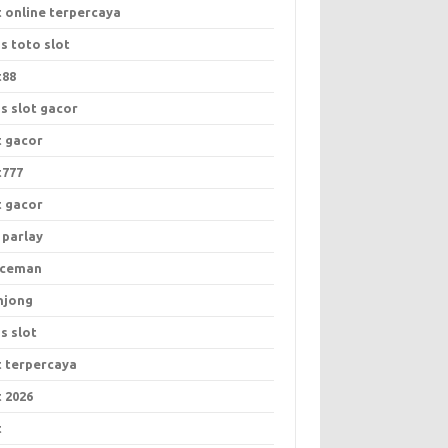
t online terpercaya
us toto slot
t88
us slot gacor
t gacor
t777
t gacor
 parlay
aceman
hjong
us slot
t terpercaya
t 2026
t