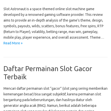
Slot Astronaut is a space-themed online slot machine game
developed by a renowned gaming software provider. This review
aims to provide an in-depth analysis of the game’s theme, design,
symbols, payouts, wilds, scatters, bonus features, free spins, RTP
(Return to Player), volatility, betting range, max win, gameplay,
mobile play, player experience, and overall assessment. Theme…
Read More »
Daftar Permainan Slot Gacor
Terbaik
Mencari daftar permainan slot “gacor” (slot yang sering memberikan
kemenangan besar) bisa sangat subjektif, karena permainan slot
bergantung pada keberuntungan, dan hasilnya diatur oleh
generator angka acak (RNG). Namun, berikut adalah beberapa