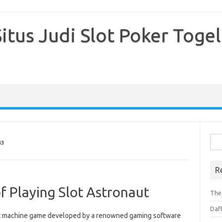
itus Judi Slot Poker Togel
Sea
33
for:
R
of Playing Slot Astronaut
The 
Daf
lot machine game developed by a renowned gaming software