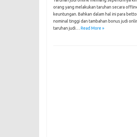
Taruhan judi online memang sepenuhnya kini
orang yang melakukan taruhan secara offlin
keuntungan. Bahkan dalam hal ini para be
nominal tinggi dan tambahan bonus judi on
taruhan judi…
Read More »