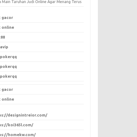
a Main Taruhan Judi Online Agar Menang Terus
t gacor
t online
t88
avip
bpokerqq
bpokerqq
bpokerqq
t gacor
t online
ps://designintreior.com/
ps://koi365l.com/
ps://homekw.com/