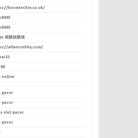
ps://knowtechie.co.uk/
o8080
o8080
bet 潮勝娛樂城
ps://allenrothhq.com/
uar33
t88
t online
t gacor
t gacor
us slot gacor
t gacor
t