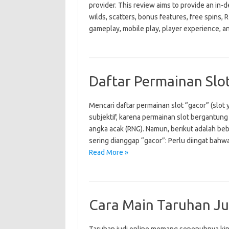
provider. This review aims to provide an in-
wilds, scatters, bonus features, free spins, R
gameplay, mobile play, player experience,
Daftar Permainan Slot
Mencari daftar permainan slot “gacor” (slo
subjektif, karena permainan slot bergantung
angka acak (RNG). Namun, berikut adalah be
sering dianggap “gacor”: Perlu diingat bahw
Read More »
Cara Main Taruhan Ju