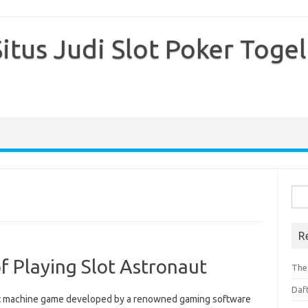
itus Judi Slot Poker Togel
Sea
for:
R
of Playing Slot Astronaut
The 
Daf
lot machine game developed by a renowned gaming software