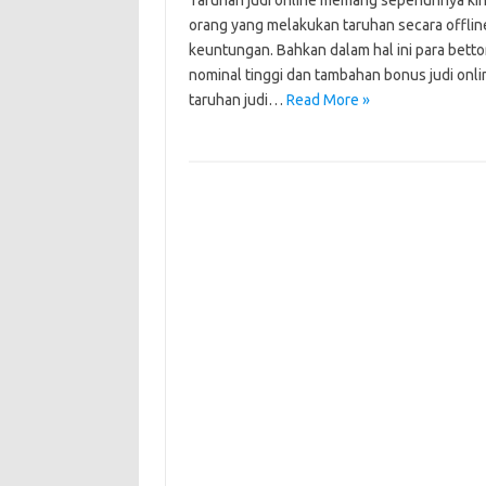
Taruhan judi online memang sepenuhnya kini
orang yang melakukan taruhan secara offlin
keuntungan. Bahkan dalam hal ini para be
nominal tinggi dan tambahan bonus judi on
taruhan judi…
Read More »