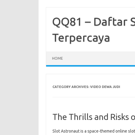
Skip
to
content
QQ81 – Daftar S
Terpercaya
HOME
CATEGORY ARCHIVES:
VIDEO DEWA JUDI
The Thrills and Risks 
Slot Astronaut is a space-themed online s