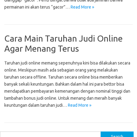
dianggap “gacor”: Perlu diingat bahwa tidak ada jaminan bahwa
permainan ini akan terus “gacor”…
Read More »
Cara Main Taruhan Judi Online
Agar Menang Terus
Taruhan judi online memang sepenuhnya kini bisa dilakukan secara
online. Meskipun masih ada sebagian orang yang melakukan
taruhan secara offline. Taruhan secara online bisa memberikan
banyak sekali keuntungan. Bahkan dalam hal ini para bettor bisa
mendapatkan pembayaran kemenangan dengan nominal tinggi dan
tambahan bonus judi online. Untuk menang dan meraih banyak
keuntungan dalam taruhan judi…
Read More »
Search