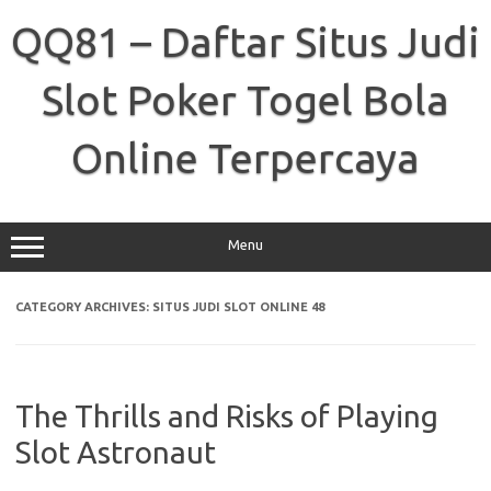
Skip
to
QQ81 – Daftar Situs Judi
content
Slot Poker Togel Bola
Online Terpercaya
Menu
CATEGORY ARCHIVES:
SITUS JUDI SLOT ONLINE 48
The Thrills and Risks of Playing
Slot Astronaut