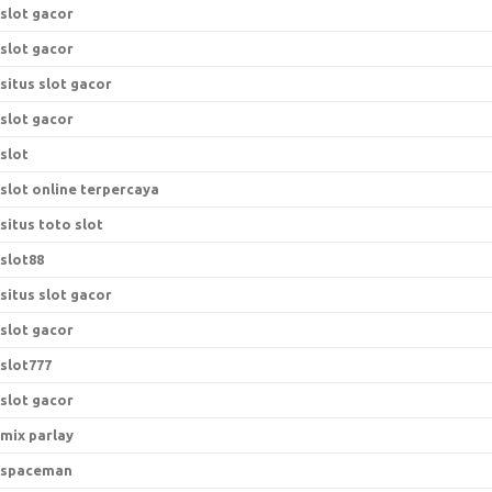
slot gacor
slot gacor
situs slot gacor
slot gacor
slot
slot online terpercaya
situs toto slot
slot88
situs slot gacor
slot gacor
slot777
slot gacor
mix parlay
spaceman