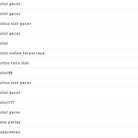
slot gacor
slot gacor
situs slot gacor
slot gacor
slot
slot online terpercaya
situs toto slot
slot88
situs slot gacor
slot gacor
slot777
slot gacor
mix parlay
spaceman