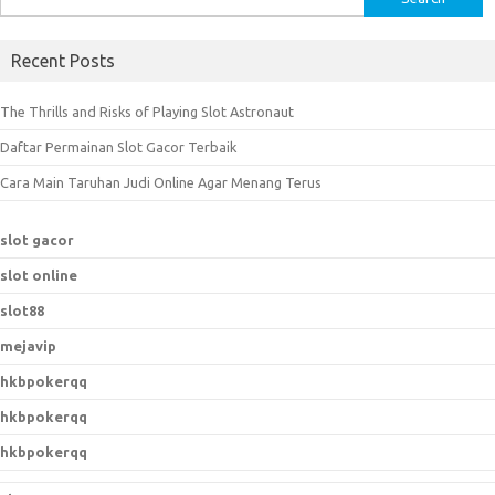
for:
Recent Posts
The Thrills and Risks of Playing Slot Astronaut
Daftar Permainan Slot Gacor Terbaik
Cara Main Taruhan Judi Online Agar Menang Terus
slot gacor
slot online
slot88
mejavip
hkbpokerqq
hkbpokerqq
hkbpokerqq