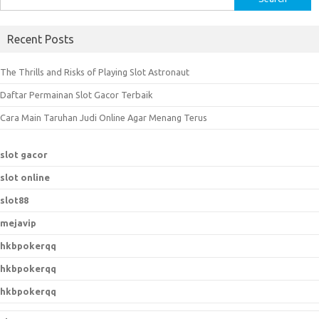
for:
Recent Posts
The Thrills and Risks of Playing Slot Astronaut
Daftar Permainan Slot Gacor Terbaik
Cara Main Taruhan Judi Online Agar Menang Terus
slot gacor
slot online
slot88
mejavip
hkbpokerqq
hkbpokerqq
hkbpokerqq