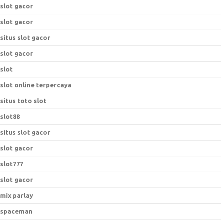
slot gacor
slot gacor
situs slot gacor
slot gacor
slot
slot online terpercaya
situs toto slot
slot88
situs slot gacor
slot gacor
slot777
slot gacor
mix parlay
spaceman