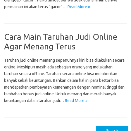
dianggap “gacor”: Perlu diingat bahwa tidak ada jaminan bahwa
permainan ini akan terus “gacor”…
Read More »
Cara Main Taruhan Judi Online
Agar Menang Terus
Taruhan judi online memang sepenuhnya kini bisa dilakukan secara
online. Meskipun masih ada sebagian orang yang melakukan
taruhan secara offline. Taruhan secara online bisa memberikan
banyak sekali keuntungan. Bahkan dalam hal ini para bettor bisa
mendapatkan pembayaran kemenangan dengan nominal tinggi dan
tambahan bonus judi online. Untuk menang dan meraih banyak
keuntungan dalam taruhan judi…
Read More »
Search