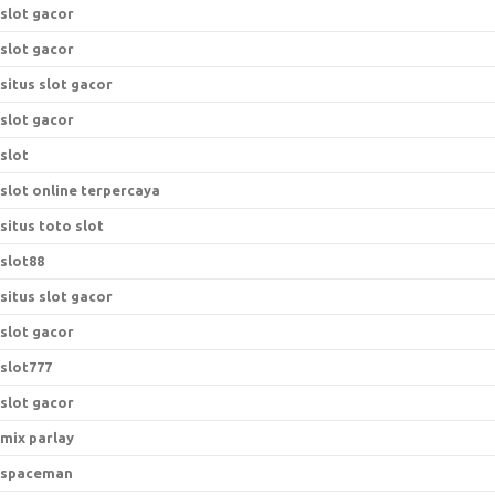
slot gacor
slot gacor
situs slot gacor
slot gacor
slot
slot online terpercaya
situs toto slot
slot88
situs slot gacor
slot gacor
slot777
slot gacor
mix parlay
spaceman