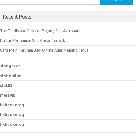
for:
Recent Posts
The Thrills and Risks of Playing Slot Astronaut
Daftar Permainan Slot Gacor Terbaik
Cara Main Taruhan Judi Online Agar Menang Terus
slot gacor
slot online
slot88
mejavip
hkbpokerqq
hkbpokerqq
hkbpokerqq