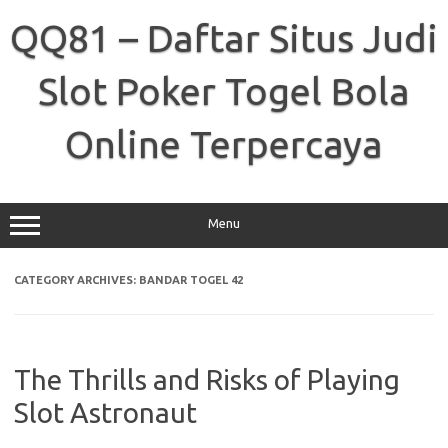
Skip
to
QQ81 – Daftar Situs Judi
content
Slot Poker Togel Bola
Online Terpercaya
Menu
CATEGORY ARCHIVES:
BANDAR TOGEL 42
The Thrills and Risks of Playing
Slot Astronaut