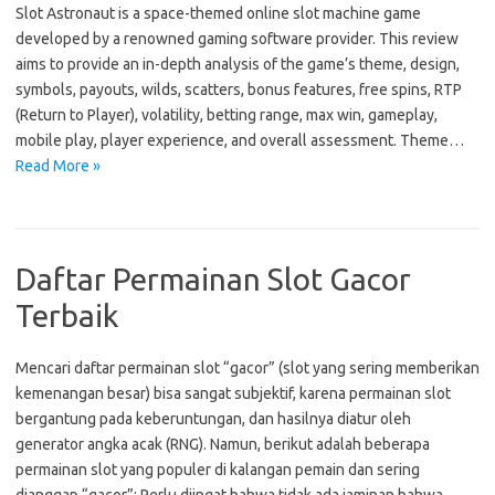
Slot Astronaut is a space-themed online slot machine game
developed by a renowned gaming software provider. This review
aims to provide an in-depth analysis of the game’s theme, design,
symbols, payouts, wilds, scatters, bonus features, free spins, RTP
(Return to Player), volatility, betting range, max win, gameplay,
mobile play, player experience, and overall assessment. Theme…
Read More »
Daftar Permainan Slot Gacor
Terbaik
Mencari daftar permainan slot “gacor” (slot yang sering memberikan
kemenangan besar) bisa sangat subjektif, karena permainan slot
bergantung pada keberuntungan, dan hasilnya diatur oleh
generator angka acak (RNG). Namun, berikut adalah beberapa
permainan slot yang populer di kalangan pemain dan sering