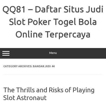
Skip
to
QQ81 – Daftar Situs Judi
content
Slot Poker Togel Bola
Online Terpercaya
Menu
CATEGORY ARCHIVES:
BANDAR JUDI 44
The Thrills and Risks of Playing
Slot Astronaut