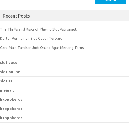
for:
Recent Posts
The Thrills and Risks of Playing Slot Astronaut
Daftar Permainan Slot Gacor Terbaik
Cara Main Taruhan Judi Online Agar Menang Terus
slot gacor
slot online
slot88
mejavip
hkbpokerqq
hkbpokerqq
hkbpokerqq