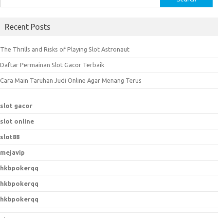
for:
Recent Posts
The Thrills and Risks of Playing Slot Astronaut
Daftar Permainan Slot Gacor Terbaik
Cara Main Taruhan Judi Online Agar Menang Terus
slot gacor
slot online
slot88
mejavip
hkbpokerqq
hkbpokerqq
hkbpokerqq