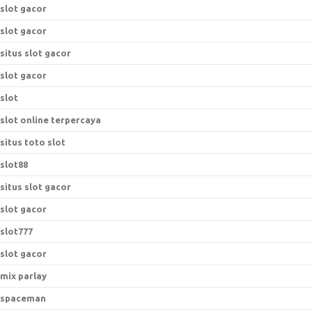
slot gacor
slot gacor
situs slot gacor
slot gacor
slot
slot online terpercaya
situs toto slot
slot88
situs slot gacor
slot gacor
slot777
slot gacor
mix parlay
spaceman