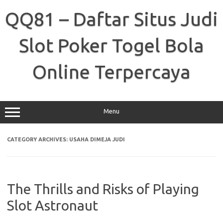
Skip
to
QQ81 – Daftar Situs Judi
content
Slot Poker Togel Bola
Online Terpercaya
Menu
CATEGORY ARCHIVES:
USAHA DIMEJA JUDI
The Thrills and Risks of Playing
Slot Astronaut