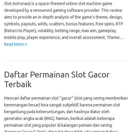
Slot Astronaut is a space-themed online slot machine game
developed by a renowned gaming software provider. This review
aims to provide an in-depth analysis of the game’s theme, design,
symbols, payouts, wilds, scatters, bonus features, free spins, RTP
(Return to Player), volatility, betting range, max win, gameplay,
mobile play, player experience, and overall assessment. Theme…
Read More »
Daftar Permainan Slot Gacor
Terbaik
Mencari daftar permainan slot “gacor” (slot yang sering memberikan
kemenangan besar) bisa sangat subjektif, karena permainan slot
bergantung pada keberuntungan, dan hasilnya diatur oleh
generator angka acak (RNG). Namun, berikut adalah beberapa
permainan slot yang populer di kalangan pemain dan sering