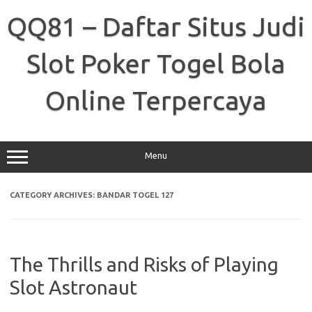
Skip
to
QQ81 – Daftar Situs Judi
content
Slot Poker Togel Bola
Online Terpercaya
Menu
CATEGORY ARCHIVES:
BANDAR TOGEL 127
The Thrills and Risks of Playing
Slot Astronaut