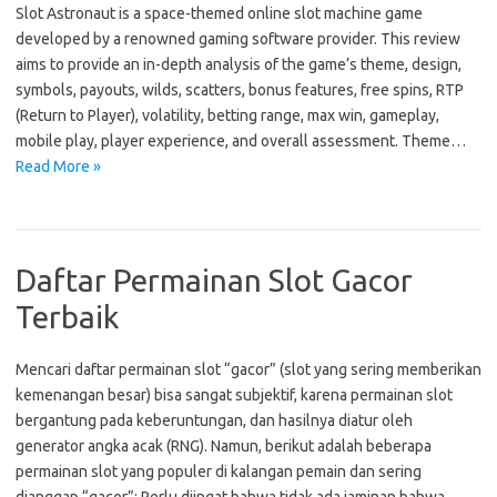
Slot Astronaut is a space-themed online slot machine game
developed by a renowned gaming software provider. This review
aims to provide an in-depth analysis of the game’s theme, design,
symbols, payouts, wilds, scatters, bonus features, free spins, RTP
(Return to Player), volatility, betting range, max win, gameplay,
mobile play, player experience, and overall assessment. Theme…
Read More »
Daftar Permainan Slot Gacor
Terbaik
Mencari daftar permainan slot “gacor” (slot yang sering memberikan
kemenangan besar) bisa sangat subjektif, karena permainan slot
bergantung pada keberuntungan, dan hasilnya diatur oleh
generator angka acak (RNG). Namun, berikut adalah beberapa
permainan slot yang populer di kalangan pemain dan sering