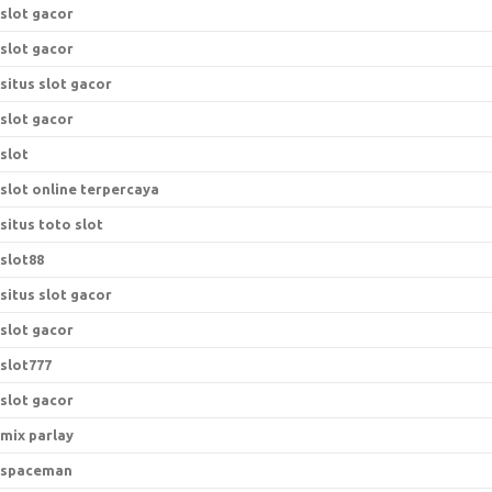
slot gacor
slot gacor
situs slot gacor
slot gacor
slot
slot online terpercaya
situs toto slot
slot88
situs slot gacor
slot gacor
slot777
slot gacor
mix parlay
spaceman