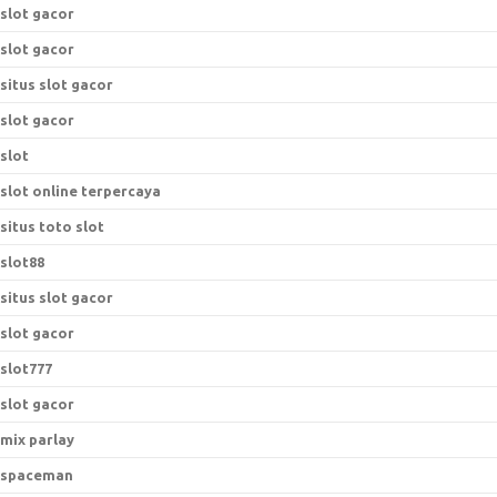
slot gacor
slot gacor
situs slot gacor
slot gacor
slot
slot online terpercaya
situs toto slot
slot88
situs slot gacor
slot gacor
slot777
slot gacor
mix parlay
spaceman