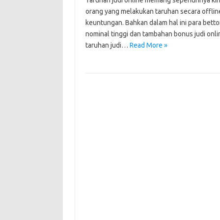
Taruhan judi online memang sepenuhnya kini
orang yang melakukan taruhan secara offlin
keuntungan. Bahkan dalam hal ini para be
nominal tinggi dan tambahan bonus judi on
taruhan judi…
Read More »