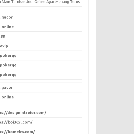
a Main Taruhan Judi Online Agar Menang Terus
t gacor
t online
t88
avip
bpokerqq
bpokerqq
bpokerqq
t gacor
t online
ps://designintreior.com/
ps://koi365l.com/
ps://homekw.com/