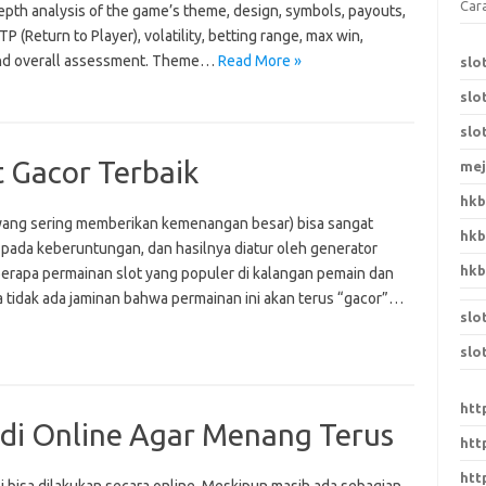
Car
depth analysis of the game’s theme, design, symbols, payouts,
TP (Return to Player), volatility, betting range, max win,
 and overall assessment. Theme…
Read More »
slo
slo
slo
 Gacor Terbaik
mej
hk
t yang sering memberikan kemenangan besar) bisa sangat
hk
 pada keberuntungan, dan hasilnya diatur oleh generator
hk
berapa permainan slot yang populer di kalangan pemain dan
a tidak ada jaminan bahwa permainan ini akan terus “gacor”…
slo
slo
htt
di Online Agar Menang Terus
htt
htt