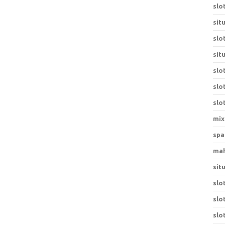
slo
sit
slo
sit
slo
slo
slo
mix
sp
ma
sit
slo
slo
slo