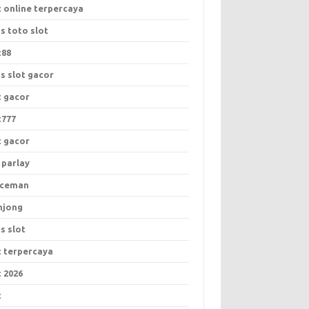
t online terpercaya
us toto slot
t88
us slot gacor
t gacor
t777
t gacor
 parlay
aceman
hjong
us slot
t terpercaya
t 2026
t