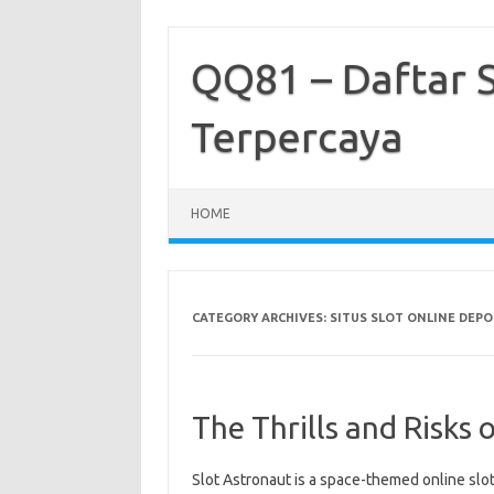
Skip
to
content
QQ81 – Daftar S
Terpercaya
HOME
CATEGORY ARCHIVES:
SITUS SLOT ONLINE DEPO
The Thrills and Risks 
Slot Astronaut is a space-themed online s