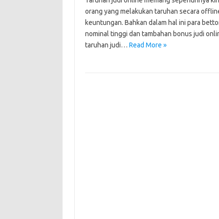
Taruhan judi online memang sepenuhnya kini
orang yang melakukan taruhan secara offlin
keuntungan. Bahkan dalam hal ini para be
nominal tinggi dan tambahan bonus judi on
taruhan judi…
Read More »