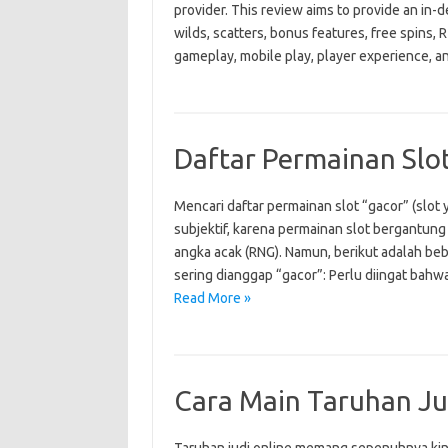
provider. This review aims to provide an in-
wilds, scatters, bonus features, free spins, R
gameplay, mobile play, player experience,
Daftar Permainan Slot
Mencari daftar permainan slot “gacor” (slo
subjektif, karena permainan slot bergantung
angka acak (RNG). Namun, berikut adalah be
sering dianggap “gacor”: Perlu diingat bahw
Read More »
Cara Main Taruhan Ju