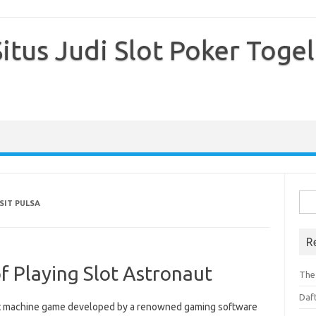
itus Judi Slot Poker Togel
Sea
SIT PULSA
for:
R
of Playing Slot Astronaut
The 
Daf
lot machine game developed by a renowned gaming software