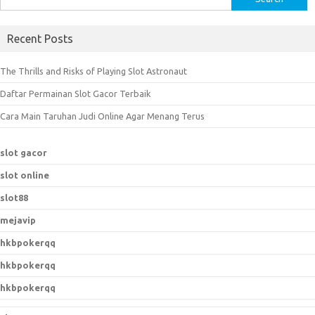
for:
Recent Posts
The Thrills and Risks of Playing Slot Astronaut
Daftar Permainan Slot Gacor Terbaik
Cara Main Taruhan Judi Online Agar Menang Terus
slot gacor
slot online
slot88
mejavip
hkbpokerqq
hkbpokerqq
hkbpokerqq