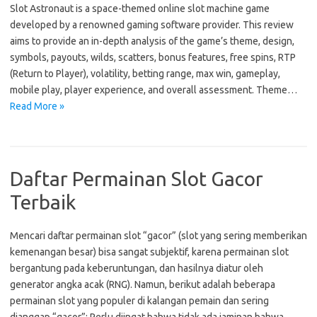
Slot Astronaut is a space-themed online slot machine game
developed by a renowned gaming software provider. This review
aims to provide an in-depth analysis of the game’s theme, design,
symbols, payouts, wilds, scatters, bonus features, free spins, RTP
(Return to Player), volatility, betting range, max win, gameplay,
mobile play, player experience, and overall assessment. Theme…
Read More »
Daftar Permainan Slot Gacor
Terbaik
Mencari daftar permainan slot “gacor” (slot yang sering memberikan
kemenangan besar) bisa sangat subjektif, karena permainan slot
bergantung pada keberuntungan, dan hasilnya diatur oleh
generator angka acak (RNG). Namun, berikut adalah beberapa
permainan slot yang populer di kalangan pemain dan sering