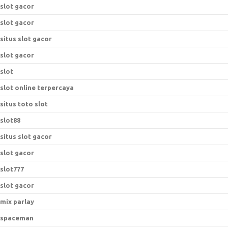
slot gacor
slot gacor
situs slot gacor
slot gacor
slot
slot online terpercaya
situs toto slot
slot88
situs slot gacor
slot gacor
slot777
slot gacor
mix parlay
spaceman