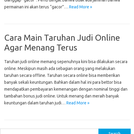
dianggap “gacor”: Perlu diingat bahwa tidak ada jaminan bahwa
permainan ini akan terus “gacor”…
Read More »
Cara Main Taruhan Judi Online
Agar Menang Terus
Taruhan judi online memang sepenuhnya kini bisa dilakukan secara
online. Meskipun masih ada sebagian orang yang melakukan
taruhan secara offline. Taruhan secara online bisa memberikan
banyak sekali keuntungan. Bahkan dalam hal ini para bettor bisa
mendapatkan pembayaran kemenangan dengan nominal tinggi dan
tambahan bonus judi online. Untuk menang dan meraih banyak
keuntungan dalam taruhan judi…
Read More »
Search