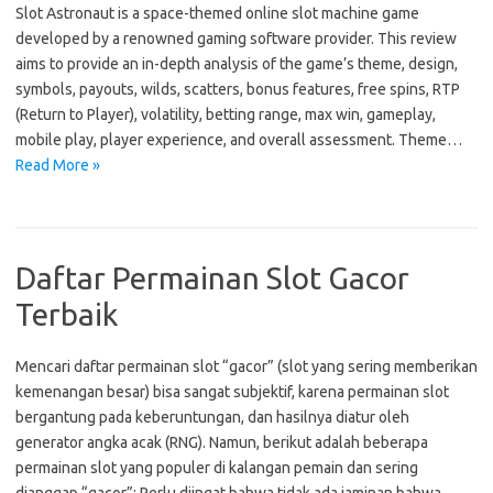
Slot Astronaut is a space-themed online slot machine game
developed by a renowned gaming software provider. This review
aims to provide an in-depth analysis of the game’s theme, design,
symbols, payouts, wilds, scatters, bonus features, free spins, RTP
(Return to Player), volatility, betting range, max win, gameplay,
mobile play, player experience, and overall assessment. Theme…
Read More »
Daftar Permainan Slot Gacor
Terbaik
Mencari daftar permainan slot “gacor” (slot yang sering memberikan
kemenangan besar) bisa sangat subjektif, karena permainan slot
bergantung pada keberuntungan, dan hasilnya diatur oleh
generator angka acak (RNG). Namun, berikut adalah beberapa
permainan slot yang populer di kalangan pemain dan sering