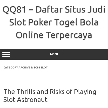
Skip
to
QQ81 – Daftar Situs Judi
content
Slot Poker Togel Bola
Online Terpercaya
Menu
CATEGORY ARCHIVES:
SC88 SLOT
The Thrills and Risks of Playing
Slot Astronaut