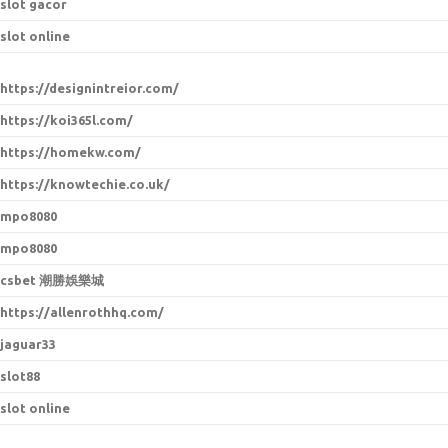
slot gacor
slot online
https://designintreior.com/
https://koi365l.com/
https://homekw.com/
https://knowtechie.co.uk/
mpo8080
mpo8080
csbet 潮勝娛樂城
https://allenrothhq.com/
jaguar33
slot88
slot online