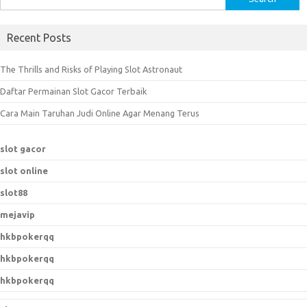
for:
Recent Posts
The Thrills and Risks of Playing Slot Astronaut
Daftar Permainan Slot Gacor Terbaik
Cara Main Taruhan Judi Online Agar Menang Terus
slot gacor
slot online
slot88
mejavip
hkbpokerqq
hkbpokerqq
hkbpokerqq