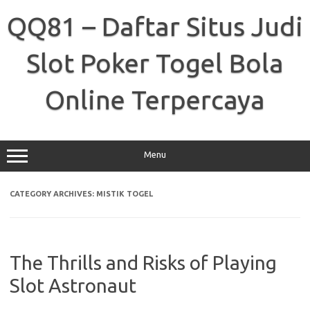
Skip
to
QQ81 – Daftar Situs Judi
content
Slot Poker Togel Bola
Online Terpercaya
Menu
CATEGORY ARCHIVES:
MISTIK TOGEL
The Thrills and Risks of Playing
Slot Astronaut