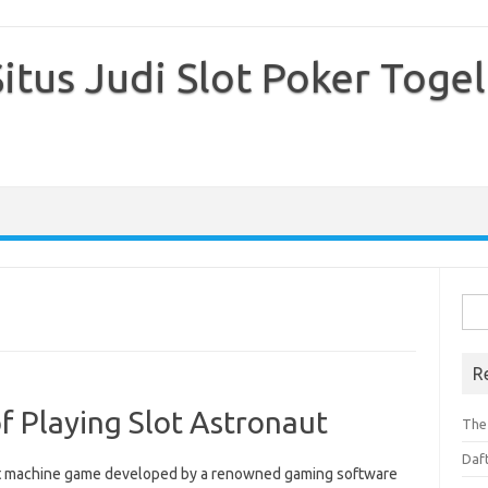
itus Judi Slot Poker Togel
Sea
for:
R
of Playing Slot Astronaut
The 
Daf
lot machine game developed by a renowned gaming software