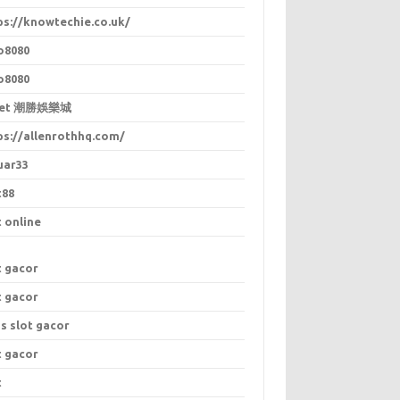
ps://knowtechie.co.uk/
o8080
o8080
bet 潮勝娛樂城
ps://allenrothhq.com/
uar33
t88
t online
t gacor
t gacor
us slot gacor
t gacor
t