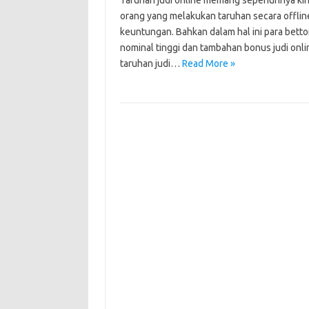
Taruhan judi online memang sepenuhnya kini
orang yang melakukan taruhan secara offlin
keuntungan. Bahkan dalam hal ini para be
nominal tinggi dan tambahan bonus judi on
taruhan judi…
Read More »