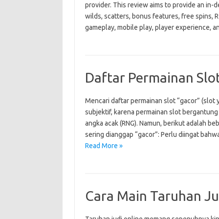
provider. This review aims to provide an in-
wilds, scatters, bonus features, free spins, R
gameplay, mobile play, player experience,
Daftar Permainan Slot
Mencari daftar permainan slot “gacor” (slo
subjektif, karena permainan slot bergantung
angka acak (RNG). Namun, berikut adalah be
sering dianggap “gacor”: Perlu diingat bahw
Read More »
Cara Main Taruhan Ju