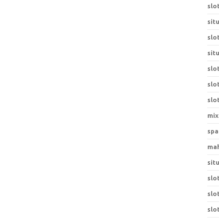
slo
sit
slo
sit
slo
slo
slo
mix
sp
ma
sit
slo
slo
slo