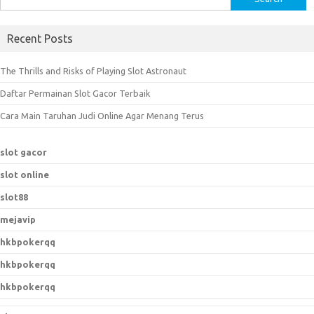
for:
Recent Posts
The Thrills and Risks of Playing Slot Astronaut
Daftar Permainan Slot Gacor Terbaik
Cara Main Taruhan Judi Online Agar Menang Terus
slot gacor
slot online
slot88
mejavip
hkbpokerqq
hkbpokerqq
hkbpokerqq