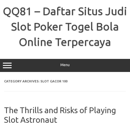
Skip
to
QQ81 – Daftar Situs Judi
content
Slot Poker Togel Bola
Online Terpercaya
Menu
CATEGORY ARCHIVES:
SLOT GACOR 100
The Thrills and Risks of Playing
Slot Astronaut