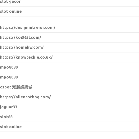
slot gacor
slot online
https://designintreior.com/
https://koi365l.com/
https://homekw.com/
https://knowtechie.co.uk/
mpo8080
mpo8080
csbet 潮勝娛樂城
https://allenrothhq.com/
jaguar33
slot88
slot online