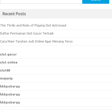
for:
Recent Posts
The Thrills and Risks of Playing Slot Astronaut
Daftar Permainan Slot Gacor Terbaik
Cara Main Taruhan Judi Online Agar Menang Terus
slot gacor
slot online
slot88
mejavip
hkbpokerqq
hkbpokerqq
hkbpokerqq