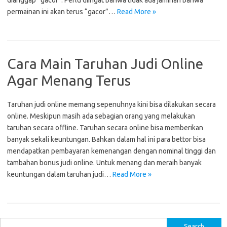
dianggap “gacor”: Perlu diingat bahwa tidak ada jaminan bahwa
permainan ini akan terus “gacor”…
Read More »
Cara Main Taruhan Judi Online
Agar Menang Terus
Taruhan judi online memang sepenuhnya kini bisa dilakukan secara
online. Meskipun masih ada sebagian orang yang melakukan
taruhan secara offline. Taruhan secara online bisa memberikan
banyak sekali keuntungan. Bahkan dalam hal ini para bettor bisa
mendapatkan pembayaran kemenangan dengan nominal tinggi dan
tambahan bonus judi online. Untuk menang dan meraih banyak
keuntungan dalam taruhan judi…
Read More »
Search