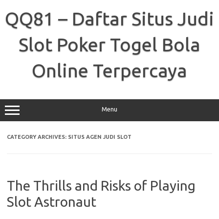
Skip
to
QQ81 – Daftar Situs Judi
content
Slot Poker Togel Bola
Online Terpercaya
Menu
CATEGORY ARCHIVES:
SITUS AGEN JUDI SLOT
The Thrills and Risks of Playing
Slot Astronaut