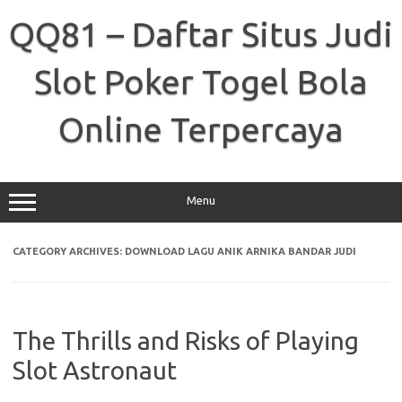
Skip
to
QQ81 – Daftar Situs Judi
content
Slot Poker Togel Bola
Online Terpercaya
Menu
CATEGORY ARCHIVES:
DOWNLOAD LAGU ANIK ARNIKA BANDAR JUDI
The Thrills and Risks of Playing
Slot Astronaut