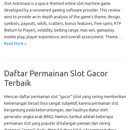
Slot Astronaut is a space-themed online slot machine game
developed by a renowned gaming software provider. This review
aims to provide an in-depth analysis of the game’s theme, design,
symbols, payouts, wilds, scatters, bonus features, free spins, RTP
(Return to Player), volatility, betting range, max win, gameplay,
mobile play, player experience, and overall assessment. Theme…
Read More »
Daftar Permainan Slot Gacor
Terbaik
Mencari daftar permainan slot “gacor” (slot yang sering memberikan
kemenangan besar) bisa sangat subjektif, karena permainan slot
bergantung pada keberuntungan, dan hasilnya diatur oleh
generator angka acak (RNG). Namun, berikut adalah beberapa
permainan slot yang populer di kalangan pemain dan sering