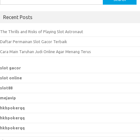
for:
Recent Posts
The Thrills and Risks of Playing Slot Astronaut
Daftar Permainan Slot Gacor Terbaik
Cara Main Taruhan Judi Online Agar Menang Terus
slot gacor
slot online
slot88
mejavip
hkbpokerqq
hkbpokerqq
hkbpokerqq