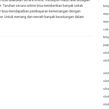
 bisa dilakukan secara online. Meskipun masih ada sebagian
e. Taruhan secara online bisa memberikan banyak sekali
htt
ttor bisa mendapatkan pembayaran kemenangan dengan
mp
line. Untuk menang dan meraih banyak keuntungan dalam
mp
cs
htt
jag
slo
slo
slo
slo
sit
slo
slo