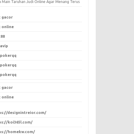
a Main Taruhan Judi Online Agar Menang Terus
t gacor
t online
t88
avip
bpokerqq
bpokerqq
bpokerqq
t gacor
t online
ps://designintreior.com/
ps://koi365l.com/
ps://homekw.com/