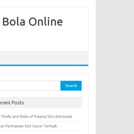
 Bola Online
rch
ecent Posts
Thrills and Risks of Playing Slot Astronaut
tar Permainan Slot Gacor Terbaik