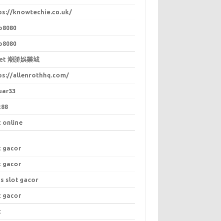
ps://knowtechie.co.uk/
o8080
o8080
bet 潮勝娛樂城
ps://allenrothhq.com/
uar33
t88
t online
t gacor
t gacor
us slot gacor
t gacor
t