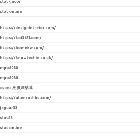
slot gacor
slot online
https://designintreior.com/
https://koi365l.com/
https://homekw.com/
https://knowtechie.co.uk/
mpo8080
mpo8080
csbet 潮勝娛樂城
https://allenrothhq.com/
jaguar33
slot88
slot online