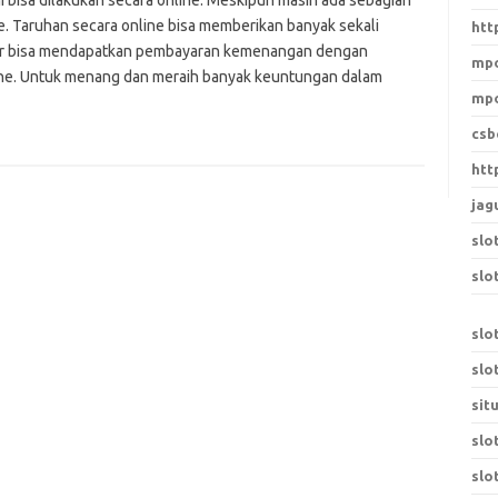
 bisa dilakukan secara online. Meskipun masih ada sebagian
e. Taruhan secara online bisa memberikan banyak sekali
htt
ttor bisa mendapatkan pembayaran kemenangan dengan
mp
line. Untuk menang dan meraih banyak keuntungan dalam
mp
cs
htt
jag
slo
slo
slo
slo
sit
slo
slo