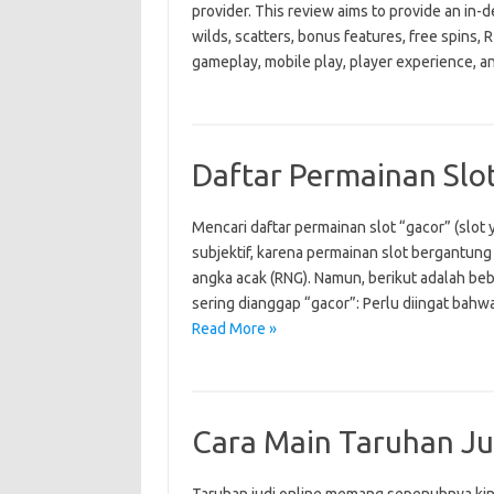
provider. This review aims to provide an in-
wilds, scatters, bonus features, free spins, R
gameplay, mobile play, player experience,
Daftar Permainan Slot
Mencari daftar permainan slot “gacor” (slo
subjektif, karena permainan slot bergantung
angka acak (RNG). Namun, berikut adalah be
sering dianggap “gacor”: Perlu diingat bahw
Read More »
Cara Main Taruhan Ju