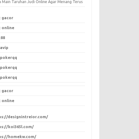
a Main Taruhan Judi Online Agar Menang Terus
t gacor
t online
t88
avip
bpokerqq
bpokerqq
bpokerqq
t gacor
t online
ps://designintreior.com/
ps://koi365l.com/
ps://homekw.com/