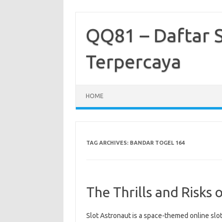
Skip
to
content
QQ81 – Daftar S
Terpercaya
HOME
TAG ARCHIVES:
BANDAR TOGEL 164
The Thrills and Risks 
Slot Astronaut is a space-themed online s