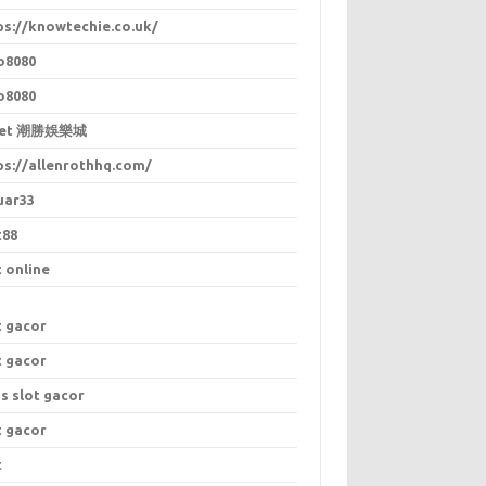
ps://knowtechie.co.uk/
o8080
o8080
bet 潮勝娛樂城
ps://allenrothhq.com/
uar33
t88
t online
t gacor
t gacor
us slot gacor
t gacor
t