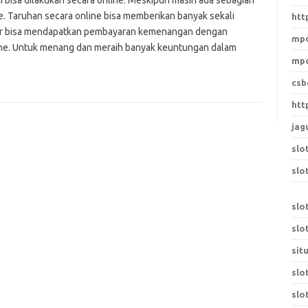
 bisa dilakukan secara online. Meskipun masih ada sebagian
e. Taruhan secara online bisa memberikan banyak sekali
htt
ttor bisa mendapatkan pembayaran kemenangan dengan
mp
line. Untuk menang dan meraih banyak keuntungan dalam
mp
cs
htt
jag
slo
slo
slo
slo
sit
slo
slo