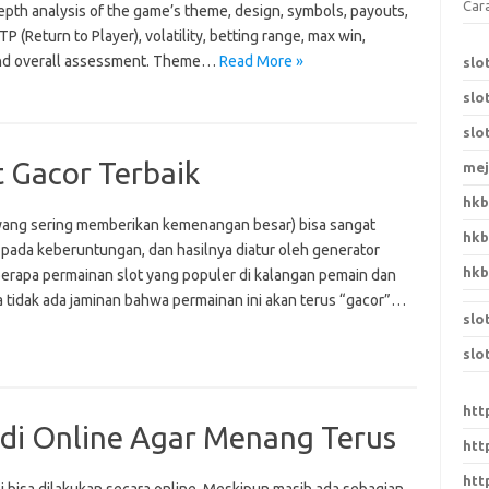
Car
depth analysis of the game’s theme, design, symbols, payouts,
TP (Return to Player), volatility, betting range, max win,
 and overall assessment. Theme…
Read More »
slo
slo
slo
 Gacor Terbaik
mej
hk
t yang sering memberikan kemenangan besar) bisa sangat
hk
 pada keberuntungan, dan hasilnya diatur oleh generator
hk
berapa permainan slot yang populer di kalangan pemain dan
a tidak ada jaminan bahwa permainan ini akan terus “gacor”…
slo
slo
htt
di Online Agar Menang Terus
htt
htt