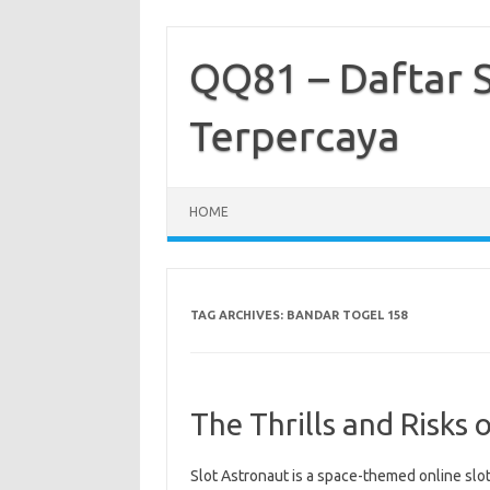
Skip
to
content
QQ81 – Daftar S
Terpercaya
HOME
TAG ARCHIVES:
BANDAR TOGEL 158
The Thrills and Risks 
Slot Astronaut is a space-themed online s