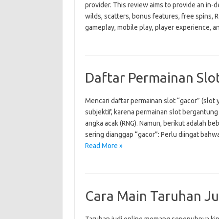
provider. This review aims to provide an in-
wilds, scatters, bonus features, free spins, R
gameplay, mobile play, player experience,
Daftar Permainan Slot
Mencari daftar permainan slot “gacor” (slo
subjektif, karena permainan slot bergantung
angka acak (RNG). Namun, berikut adalah be
sering dianggap “gacor”: Perlu diingat bahw
Read More »
Cara Main Taruhan Ju