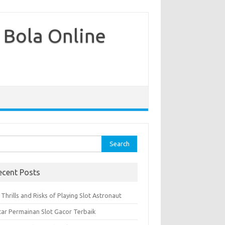
 Bola Online
rch
ecent Posts
Thrills and Risks of Playing Slot Astronaut
tar Permainan Slot Gacor Terbaik