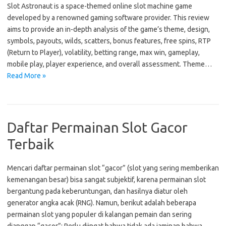
Slot Astronaut is a space-themed online slot machine game
developed by a renowned gaming software provider. This review
aims to provide an in-depth analysis of the game’s theme, design,
symbols, payouts, wilds, scatters, bonus features, free spins, RTP
(Return to Player), volatility, betting range, max win, gameplay,
mobile play, player experience, and overall assessment. Theme…
Read More »
Daftar Permainan Slot Gacor
Terbaik
Mencari daftar permainan slot “gacor” (slot yang sering memberikan
kemenangan besar) bisa sangat subjektif, karena permainan slot
bergantung pada keberuntungan, dan hasilnya diatur oleh
generator angka acak (RNG). Namun, berikut adalah beberapa
permainan slot yang populer di kalangan pemain dan sering