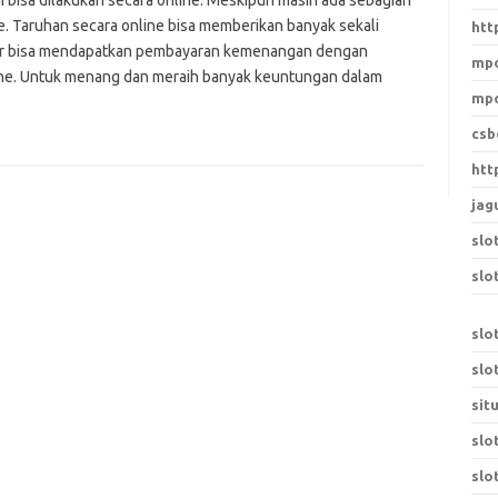
 bisa dilakukan secara online. Meskipun masih ada sebagian
e. Taruhan secara online bisa memberikan banyak sekali
htt
ttor bisa mendapatkan pembayaran kemenangan dengan
mp
line. Untuk menang dan meraih banyak keuntungan dalam
mp
cs
htt
jag
slo
slo
slo
slo
sit
slo
slo