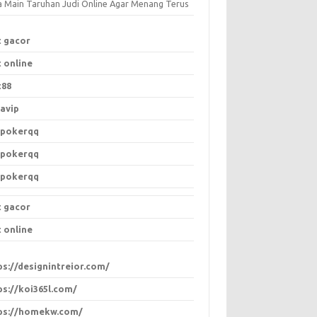
a Main Taruhan Judi Online Agar Menang Terus
t gacor
t online
t88
avip
bpokerqq
bpokerqq
bpokerqq
t gacor
t online
ps://designintreior.com/
ps://koi365l.com/
ps://homekw.com/