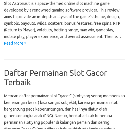
Slot Astronaut is a space-themed online slot machine game
developed by a renowned gaming software provider. This review
aims to provide an in-depth analysis of the game’s theme, design,
symbols, payouts, wilds, scatters, bonus features, free spins, RTP
(Return to Player), volatility, betting range, max win, gameplay,
mobile play, player experience, and overall assessment. Theme…
Read More »
Daftar Permainan Slot Gacor
Terbaik
Mencari daftar permainan slot “gacor” (slot yang sering memberikan
kemenangan besar) bisa sangat subjektif, karena permainan slot
bergantung pada keberuntungan, dan hasilnya diatur oleh
generator angka acak (RNG). Namun, berikut adalah beberapa
permainan slot yang populer di kalangan pemain dan sering