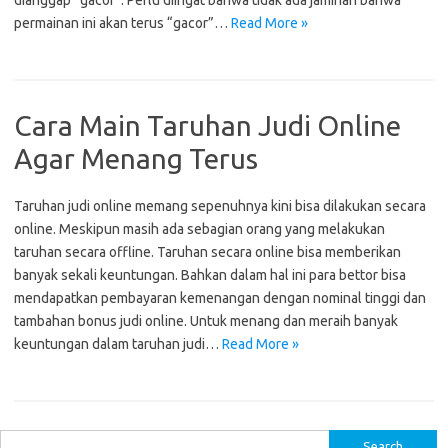
dianggap “gacor”: Perlu diingat bahwa tidak ada jaminan bahwa
permainan ini akan terus “gacor”…
Read More »
Cara Main Taruhan Judi Online
Agar Menang Terus
Taruhan judi online memang sepenuhnya kini bisa dilakukan secara
online. Meskipun masih ada sebagian orang yang melakukan
taruhan secara offline. Taruhan secara online bisa memberikan
banyak sekali keuntungan. Bahkan dalam hal ini para bettor bisa
mendapatkan pembayaran kemenangan dengan nominal tinggi dan
tambahan bonus judi online. Untuk menang dan meraih banyak
keuntungan dalam taruhan judi…
Read More »
Search