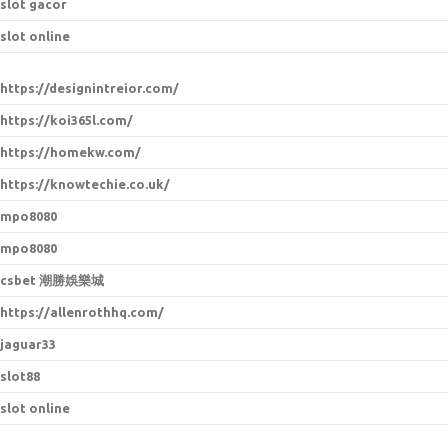
slot gacor
slot online
https://designintreior.com/
https://koi365l.com/
https://homekw.com/
https://knowtechie.co.uk/
mpo8080
mpo8080
csbet 潮勝娛樂城
https://allenrothhq.com/
jaguar33
slot88
slot online