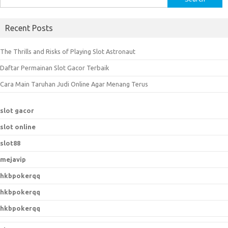
for:
Recent Posts
The Thrills and Risks of Playing Slot Astronaut
Daftar Permainan Slot Gacor Terbaik
Cara Main Taruhan Judi Online Agar Menang Terus
slot gacor
slot online
slot88
mejavip
hkbpokerqq
hkbpokerqq
hkbpokerqq