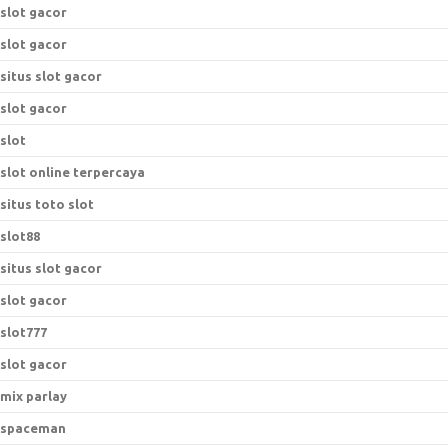
slot gacor
slot gacor
situs slot gacor
slot gacor
slot
slot online terpercaya
situs toto slot
slot88
situs slot gacor
slot gacor
slot777
slot gacor
mix parlay
spaceman