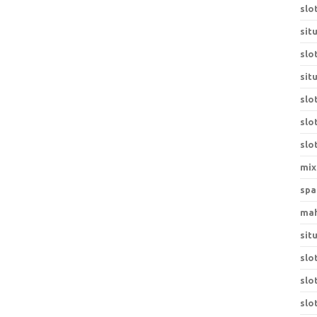
slo
sit
slo
sit
slo
slo
slo
mix
sp
ma
sit
slo
slo
slo