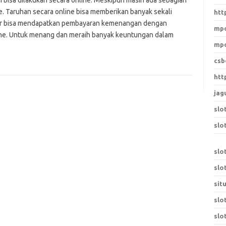
 bisa dilakukan secara online. Meskipun masih ada sebagian
e. Taruhan secara online bisa memberikan banyak sekali
htt
ttor bisa mendapatkan pembayaran kemenangan dengan
mp
line. Untuk menang dan meraih banyak keuntungan dalam
mp
cs
htt
jag
slo
slo
slo
slo
sit
slo
slo