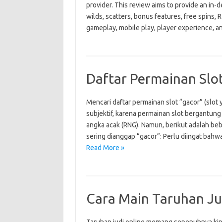
provider. This review aims to provide an in-
wilds, scatters, bonus features, free spins, R
gameplay, mobile play, player experience,
Daftar Permainan Slot
Mencari daftar permainan slot “gacor” (slo
subjektif, karena permainan slot bergantung
angka acak (RNG). Namun, berikut adalah be
sering dianggap “gacor”: Perlu diingat bahw
Read More »
Cara Main Taruhan Ju