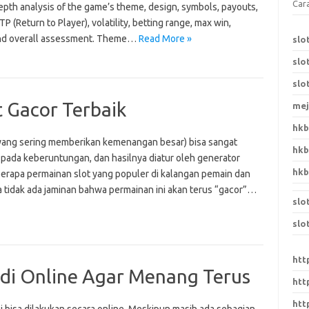
Car
depth analysis of the game’s theme, design, symbols, payouts,
TP (Return to Player), volatility, betting range, max win,
 and overall assessment. Theme…
Read More »
slo
slo
slo
 Gacor Terbaik
mej
hk
t yang sering memberikan kemenangan besar) bisa sangat
hk
 pada keberuntungan, dan hasilnya diatur oleh generator
hk
berapa permainan slot yang populer di kalangan pemain dan
a tidak ada jaminan bahwa permainan ini akan terus “gacor”…
slo
slo
htt
di Online Agar Menang Terus
htt
htt