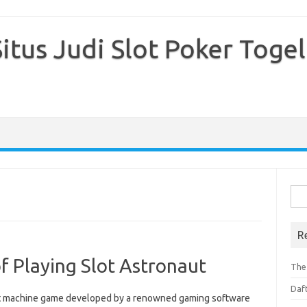
itus Judi Slot Poker Togel
Sea
for:
R
of Playing Slot Astronaut
The 
Daf
lot machine game developed by a renowned gaming software