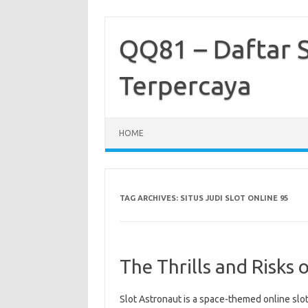
Skip
to
content
QQ81 – Daftar S
Terpercaya
HOME
TAG ARCHIVES:
SITUS JUDI SLOT ONLINE 95
The Thrills and Risks 
Slot Astronaut is a space-themed online s