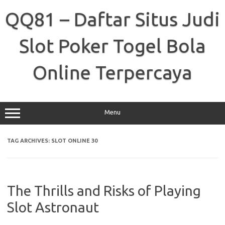
Skip
to
QQ81 – Daftar Situs Judi
content
Slot Poker Togel Bola
Online Terpercaya
Menu
TAG ARCHIVES:
SLOT ONLINE 30
The Thrills and Risks of Playing
Slot Astronaut