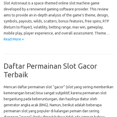
Slot Astronaut is a space-themed online slot machine game
developed by a renowned gaming software provider. This review
aims to provide an in-depth analysis of the game’s theme, design,
symbols, payouts, wilds, scatters, bonus features, free spins, RTP
(Return to Player), volatility, betting range, max win, gameplay,
mobile play, player experience, and overall assessment. Theme…
Read More »
Daftar Permainan Slot Gacor
Terbaik
Mencari daftar permainan slot “gacor” (slot yang sering memberikan
kemenangan besar) bisa sangat subjektif, karena permainan slot
bergantung pada keberuntungan, dan hasilnya diatur oleh
generator angka acak (RNG). Namun, berikut adalah beberapa
permainan slot yang populer di kalangan pemain dan sering