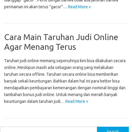
dianggap “gacor”: Perlu diingat bahwa tidak ada jaminan bahwa
permainan ini akan terus “gacor”…
Read More »
Cara Main Taruhan Judi Online
Agar Menang Terus
Taruhan judi online memang sepenuhnya kini bisa dilakukan secara
online. Meskipun masih ada sebagian orang yang melakukan
taruhan secara offline. Taruhan secara online bisa memberikan
banyak sekali keuntungan. Bahkan dalam hal ini para bettor bisa
mendapatkan pembayaran kemenangan dengan nominal tinggi dan
tambahan bonus judi online. Untuk menang dan meraih banyak
keuntungan dalam taruhan judi…
Read More »
Search