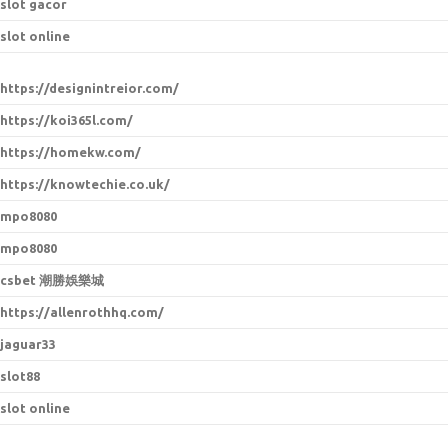
slot gacor
slot online
https://designintreior.com/
https://koi365l.com/
https://homekw.com/
https://knowtechie.co.uk/
mpo8080
mpo8080
csbet 潮勝娛樂城
https://allenrothhq.com/
jaguar33
slot88
slot online