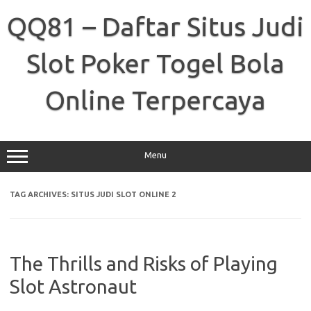
Skip
to
QQ81 – Daftar Situs Judi
content
Slot Poker Togel Bola
Online Terpercaya
Menu
TAG ARCHIVES:
SITUS JUDI SLOT ONLINE 2
The Thrills and Risks of Playing
Slot Astronaut