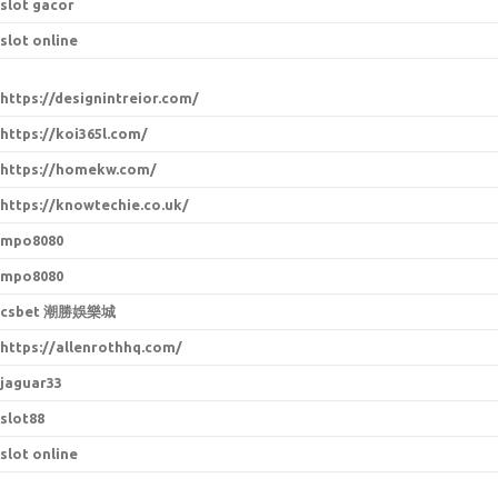
slot gacor
slot online
https://designintreior.com/
https://koi365l.com/
https://homekw.com/
https://knowtechie.co.uk/
mpo8080
mpo8080
csbet 潮勝娛樂城
https://allenrothhq.com/
jaguar33
slot88
slot online