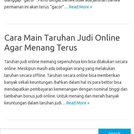
dianggap “gacor”: Perlu diingat bahwa tidak ada jaminan bahwa
permainan ini akan terus “gacor”…
Read More »
Cara Main Taruhan Judi Online
Agar Menang Terus
Taruhan judi online memang sepenuhnya kini bisa dilakukan secara
online. Meskipun masih ada sebagian orang yang melakukan
taruhan secara offline. Taruhan secara online bisa memberikan
banyak sekali keuntungan. Bahkan dalam hal ini para bettor bisa
mendapatkan pembayaran kemenangan dengan nominal tinggi dan
tambahan bonus judi online. Untuk menang dan meraih banyak
keuntungan dalam taruhan judi…
Read More »
Search