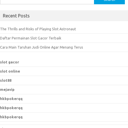
for:
Recent Posts
The Thrills and Risks of Playing Slot Astronaut
Daftar Permainan Slot Gacor Terbaik
Cara Main Taruhan Judi Online Agar Menang Terus
slot gacor
slot online
slot88
mejavip
hkbpokerqq
hkbpokerqq
hkbpokerqq