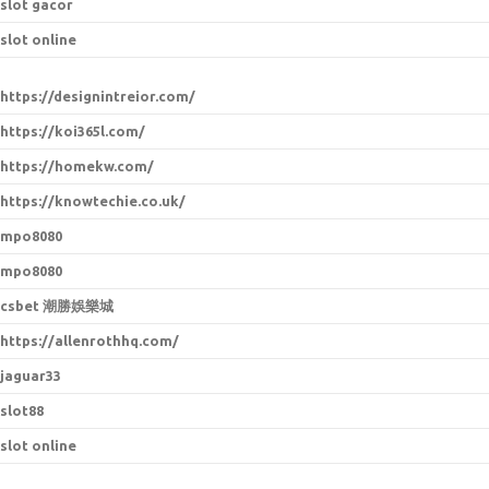
slot gacor
slot online
https://designintreior.com/
https://koi365l.com/
https://homekw.com/
https://knowtechie.co.uk/
mpo8080
mpo8080
csbet 潮勝娛樂城
https://allenrothhq.com/
jaguar33
slot88
slot online