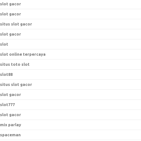
slot gacor
slot gacor
situs slot gacor
slot gacor
slot
slot online terpercaya
situs toto slot
slot88
situs slot gacor
slot gacor
slot777
slot gacor
mix parlay
spaceman