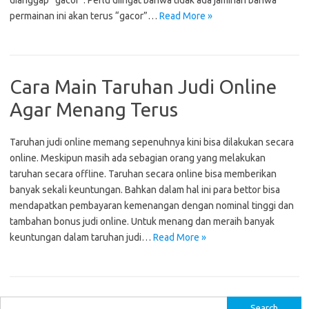
dianggap “gacor”: Perlu diingat bahwa tidak ada jaminan bahwa
permainan ini akan terus “gacor”…
Read More »
Cara Main Taruhan Judi Online
Agar Menang Terus
Taruhan judi online memang sepenuhnya kini bisa dilakukan secara
online. Meskipun masih ada sebagian orang yang melakukan
taruhan secara offline. Taruhan secara online bisa memberikan
banyak sekali keuntungan. Bahkan dalam hal ini para bettor bisa
mendapatkan pembayaran kemenangan dengan nominal tinggi dan
tambahan bonus judi online. Untuk menang dan meraih banyak
keuntungan dalam taruhan judi…
Read More »
Search