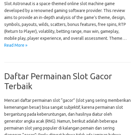
Slot Astronaut is a space-themed online slot machine game
developed by a renowned gaming software provider. This review
aims to provide an in-depth analysis of the game’s theme, design,
symbols, payouts, wilds, scatters, bonus features, free spins, RTP
(Return to Player), volatility, betting range, max win, gameplay,
mobile play, player experience, and overall assessment. Theme…
Read More »
Daftar Permainan Slot Gacor
Terbaik
Mencari daftar permainan slot “gacor” (slot yang sering memberikan
kemenangan besar) bisa sangat subjektif, karena permainan slot
bergantung pada keberuntungan, dan hasilnya diatur oleh
generator angka acak (RNG). Namun, berikut adalah beberapa
permainan slot yang populer di kalangan pemain dan sering