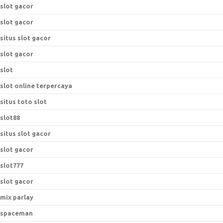
slot gacor
slot gacor
situs slot gacor
slot gacor
slot
slot online terpercaya
situs toto slot
slot88
situs slot gacor
slot gacor
slot777
slot gacor
mix parlay
spaceman