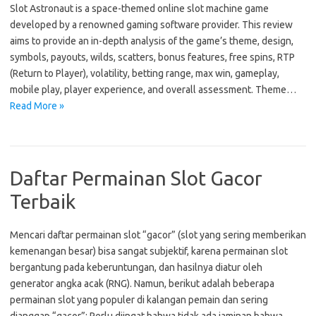
Slot Astronaut is a space-themed online slot machine game
developed by a renowned gaming software provider. This review
aims to provide an in-depth analysis of the game’s theme, design,
symbols, payouts, wilds, scatters, bonus features, free spins, RTP
(Return to Player), volatility, betting range, max win, gameplay,
mobile play, player experience, and overall assessment. Theme…
Read More »
Daftar Permainan Slot Gacor
Terbaik
Mencari daftar permainan slot “gacor” (slot yang sering memberikan
kemenangan besar) bisa sangat subjektif, karena permainan slot
bergantung pada keberuntungan, dan hasilnya diatur oleh
generator angka acak (RNG). Namun, berikut adalah beberapa
permainan slot yang populer di kalangan pemain dan sering