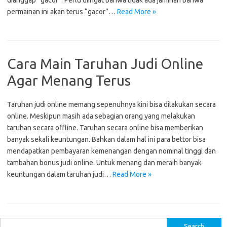
dianggap “gacor”: Perlu diingat bahwa tidak ada jaminan bahwa
permainan ini akan terus “gacor”…
Read More »
Cara Main Taruhan Judi Online
Agar Menang Terus
Taruhan judi online memang sepenuhnya kini bisa dilakukan secara
online. Meskipun masih ada sebagian orang yang melakukan
taruhan secara offline. Taruhan secara online bisa memberikan
banyak sekali keuntungan. Bahkan dalam hal ini para bettor bisa
mendapatkan pembayaran kemenangan dengan nominal tinggi dan
tambahan bonus judi online. Untuk menang dan meraih banyak
keuntungan dalam taruhan judi…
Read More »
Search