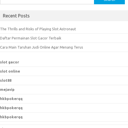
for:
Recent Posts
The Thrills and Risks of Playing Slot Astronaut
Daftar Permainan Slot Gacor Terbaik
Cara Main Taruhan Judi Online Agar Menang Terus
slot gacor
slot online
slot88
mejavip
hkbpokerqq
hkbpokerqq
hkbpokerqq