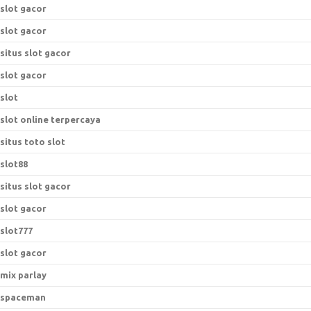
slot gacor
slot gacor
situs slot gacor
slot gacor
slot
slot online terpercaya
situs toto slot
slot88
situs slot gacor
slot gacor
slot777
slot gacor
mix parlay
spaceman