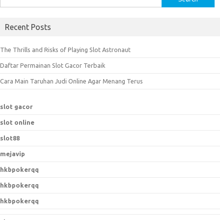
for:
Recent Posts
The Thrills and Risks of Playing Slot Astronaut
Daftar Permainan Slot Gacor Terbaik
Cara Main Taruhan Judi Online Agar Menang Terus
slot gacor
slot online
slot88
mejavip
hkbpokerqq
hkbpokerqq
hkbpokerqq