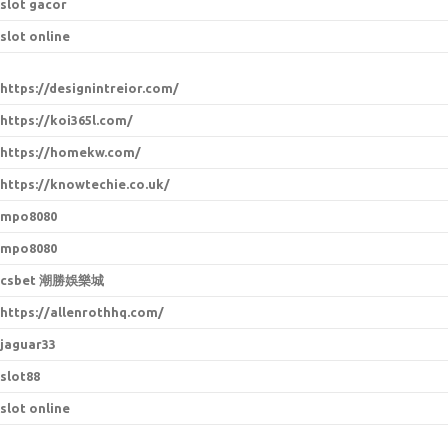
slot gacor
slot online
https://designintreior.com/
https://koi365l.com/
https://homekw.com/
https://knowtechie.co.uk/
mpo8080
mpo8080
csbet 潮勝娛樂城
https://allenrothhq.com/
jaguar33
slot88
slot online