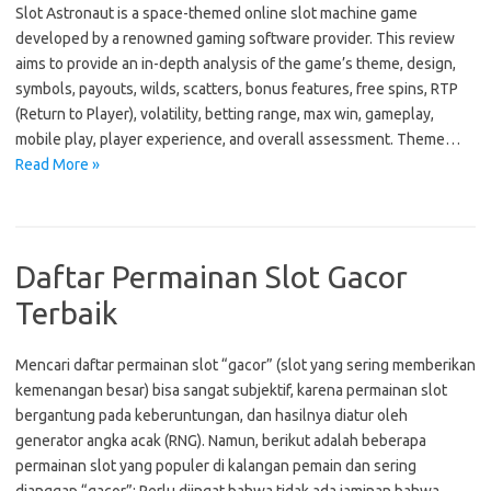
Slot Astronaut is a space-themed online slot machine game
developed by a renowned gaming software provider. This review
aims to provide an in-depth analysis of the game’s theme, design,
symbols, payouts, wilds, scatters, bonus features, free spins, RTP
(Return to Player), volatility, betting range, max win, gameplay,
mobile play, player experience, and overall assessment. Theme…
Read More »
Daftar Permainan Slot Gacor
Terbaik
Mencari daftar permainan slot “gacor” (slot yang sering memberikan
kemenangan besar) bisa sangat subjektif, karena permainan slot
bergantung pada keberuntungan, dan hasilnya diatur oleh
generator angka acak (RNG). Namun, berikut adalah beberapa
permainan slot yang populer di kalangan pemain dan sering