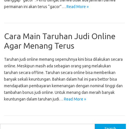
dianggap “gacor”: Perlu diingat bahwa tidak ada jaminan bahwa
permainan ini akan terus “gacor”…
Read More »
Cara Main Taruhan Judi Online
Agar Menang Terus
Taruhan judi online memang sepenuhnya kini bisa dilakukan secara
online. Meskipun masih ada sebagian orang yang melakukan
taruhan secara offline. Taruhan secara online bisa memberikan
banyak sekali keuntungan. Bahkan dalam hal ini para bettor bisa
mendapatkan pembayaran kemenangan dengan nominal tinggi dan
tambahan bonus judi online. Untuk menang dan meraih banyak
keuntungan dalam taruhan judi…
Read More »
Search