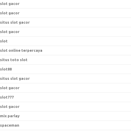
slot gacor
slot gacor
situs slot gacor
slot gacor
slot
slot online terpercaya
situs toto slot
slot88
situs slot gacor
slot gacor
slot777
slot gacor
mix parlay
spaceman