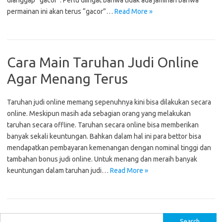
dianggap “gacor”: Perlu diingat bahwa tidak ada jaminan bahwa
permainan ini akan terus “gacor”…
Read More »
Cara Main Taruhan Judi Online
Agar Menang Terus
Taruhan judi online memang sepenuhnya kini bisa dilakukan secara
online. Meskipun masih ada sebagian orang yang melakukan
taruhan secara offline. Taruhan secara online bisa memberikan
banyak sekali keuntungan. Bahkan dalam hal ini para bettor bisa
mendapatkan pembayaran kemenangan dengan nominal tinggi dan
tambahan bonus judi online. Untuk menang dan meraih banyak
keuntungan dalam taruhan judi…
Read More »
Search