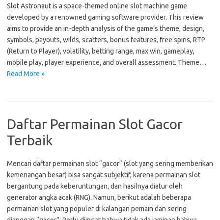
Slot Astronaut is a space-themed online slot machine game
developed by a renowned gaming software provider. This review
aims to provide an in-depth analysis of the game’s theme, design,
symbols, payouts, wilds, scatters, bonus features, free spins, RTP
(Return to Player), volatility, betting range, max win, gameplay,
mobile play, player experience, and overall assessment. Theme…
Read More »
Daftar Permainan Slot Gacor
Terbaik
Mencari daftar permainan slot “gacor” (slot yang sering memberikan
kemenangan besar) bisa sangat subjektif, karena permainan slot
bergantung pada keberuntungan, dan hasilnya diatur oleh
generator angka acak (RNG). Namun, berikut adalah beberapa
permainan slot yang populer di kalangan pemain dan sering