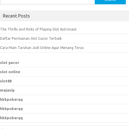
for:
Recent Posts
The Thrills and Risks of Playing Slot Astronaut
Daftar Permainan Slot Gacor Terbaik
Cara Main Taruhan Judi Online Agar Menang Terus
slot gacor
slot online
slot88
mejavip
hkbpokerqq
hkbpokerqq
hkbpokerqq